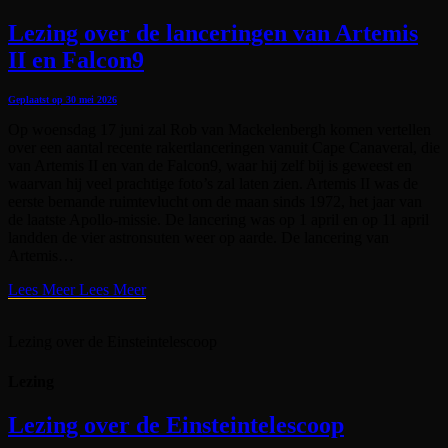
Lezing over de lanceringen van Artemis
II en Falcon9
Geplaatst op
30 mei 2026
Op woensdag 17 juni zal Rob van Mackelenbergh komen vertellen
over een aantal recente rakertlanceringen vanuit Cape Canaveral, die
van Artemis II en van de Falcon9, waar hij zelf bij is geweest en
waarvan hij veel prachtige foto’s zal laten zien. Artemis II was de
eerste bemande ruimtevlucht om de maan sinds 1972, het jaar van
de laatste Apollo-missie. De lancering was op 1 april en op 11 april
landden de vier astronsuten weer op aarde. De lancering van
Artemis…
Lees Meer
Lees Meer
Lezing over de Einsteintelescoop
Lezing
Lezing over de Einsteintelescoop