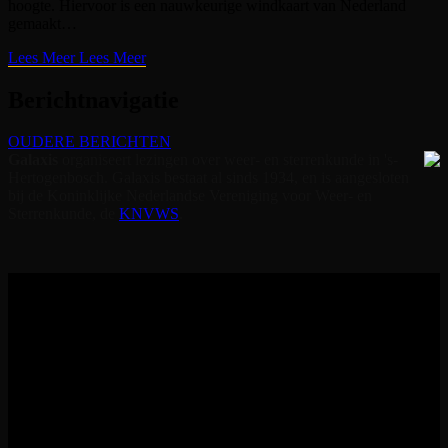
hoogte. Hiervoor is een nauwkeurige windkaart van Nederland
gemaakt…
Lees Meer
Lees Meer
Berichtnavigatie
OUDERE BERICHTEN
Galaxis
orga­ni­seert lezingen over weer- en sterrenkunde in 's-
Her­togen­bosch. Galaxis bestaat al sinds 1934, en is aangesloten
bij de Koninklijke Nederlandse Vereniging voor Weer- en
Sterrenkunde, de
KNVWS
.