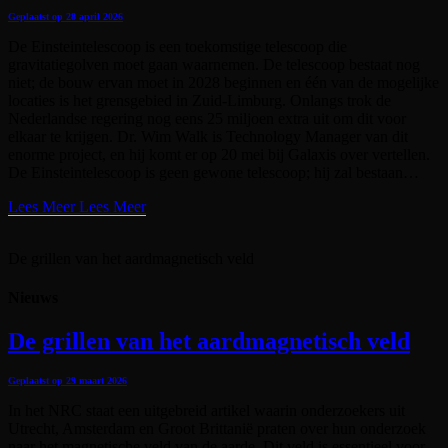
Geplaatst op
28 april 2026
De Einsteintelescoop is een toekomstige telescoop die
gravitatiegolven moet gaan waarnemen. De telescoop bestaat nog
niet; de bouw ervan moet in 2028 beginnen en één van de mogelijke
locaties is het grensgebied in Zuid-Limburg. Onlangs trok de
Nederlandse regering nog eens 25 miljoen extra uit om dit voor
elkaar te krijgen. Dr. Wim Walk is Technology Manager van dit
enorme project, en hij komt er op 20 mei bij Galaxis over vertellen.
De Einsteintelescoop is geen gewone telescoop; hij zal bestaan…
Lees Meer
Lees Meer
De grillen van het aardmagnetisch veld
Nieuws
De grillen van het aardmagnetisch veld
Geplaatst op
29 maart 2026
In het NRC staat een uitgebreid artikel waarin onderzoekers uit
Utrecht, Amsterdam en Groot Brittanië praten over hun onderzoek
naar het magnetische veld van de aarde. Dit veld is essentieel voor