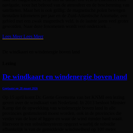
navigatie, voor het behoud van de atmosfeer en de bescherming van
satellieten. Maar het is ook grillig: de magnetische polen bewegen
tientallen kilometers per jaar en de Zuid-Atlantische Anomalie, een
gebied met een zwak magnetisch veld, is de laatste jaren veel groter
geworden. Naar deze fenomenen wordt veel onderzoek…
Lees Meer
Lees Meer
De windkaart en windenergie boven land
Lezing
De windkaart en windenergie boven land
Geplaatst op
28 maart 2026
Op 15 april komt Dr. Gertie Geertsema van het KNMI een lezing
geven over de windkaart van Nederland. In 2013 besloot Minister
Kamp dat de opwekking van windenergie boven land in alle
provincies gestimuleerd moest worden, ook in de provincies die
verder van de kust af liggen en waar de wind minder hard waait.
Hiervoor is een subsidiesysteem opgezet waarbij de subsidie
afhankelijk is van de gemiddelde windsnelheid op 100 meter