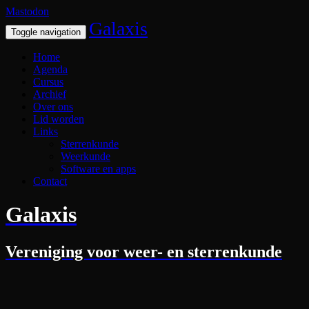
Mastodon
Galaxis
Toggle navigation
Home
Agenda
Cursus
Archief
Over ons
Lid worden
Links
Sterrenkunde
Weerkunde
Software en apps
Contact
Galaxis
Vereniging voor weer- en sterrenkunde