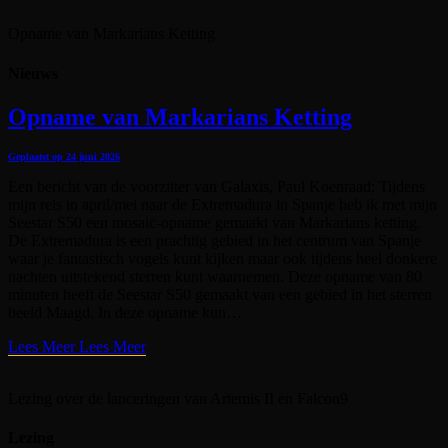
Opname van Markarians Ketting
Nieuws
Opname van Markarians Ketting
Geplaatst op
24 juni 2026
Een bericht van de voorzitter van Galaxis, Paul Koenraad: Tijdens
mijn reis in april/mei naar de Extremadura in Spanje heb ik met mijn
Seestar S50 een mosaic-opname gemaakt van Markarians ketting.
De Extremadura is een prachtig gebied in het centrum van Spanje
waar je fantastisch vogels kunt kijken maar ook tijdens heel donkere
nachten uitstekend sterren kunt waarnemen. Deze opname van 80
minuten heeft de Seestar S50 gemaakt van een gebied in het sterren
beeld Maagd. In deze opname kun…
Lees Meer
Lees Meer
Lezing over de lanceringen van Artemis II en Falcon9
Lezing