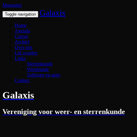
Mastodon
Galaxis
Toggle navigation
Home
Agenda
Cursus
Archief
Over ons
Lid worden
Links
Sterrenkunde
Weerkunde
Software en apps
Contact
Galaxis
Vereniging voor weer- en sterrenkunde