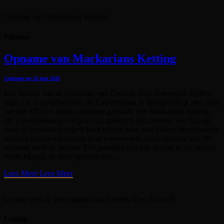
Opname van Markarians Ketting
Nieuws
Opname van Markarians Ketting
Geplaatst op
24 juni 2026
Een bericht van de voorzitter van Galaxis, Paul Koenraad: Tijdens
mijn reis in april/mei naar de Extremadura in Spanje heb ik met mijn
Seestar S50 een mosaic-opname gemaakt van Markarians ketting.
De Extremadura is een prachtig gebied in het centrum van Spanje
waar je fantastisch vogels kunt kijken maar ook tijdens heel donkere
nachten uitstekend sterren kunt waarnemen. Deze opname van 80
minuten heeft de Seestar S50 gemaakt van een gebied in het sterren
beeld Maagd. In deze opname kun…
Lees Meer
Lees Meer
Lezing over de lanceringen van Artemis II en Falcon9
Lezing