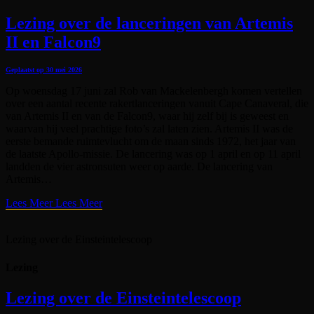
Lezing over de lanceringen van Artemis
II en Falcon9
Geplaatst op
30 mei 2026
Op woensdag 17 juni zal Rob van Mackelenbergh komen vertellen
over een aantal recente rakertlanceringen vanuit Cape Canaveral, die
van Artemis II en van de Falcon9, waar hij zelf bij is geweest en
waarvan hij veel prachtige foto’s zal laten zien. Artemis II was de
eerste bemande ruimtevlucht om de maan sinds 1972, het jaar van
de laatste Apollo-missie. De lancering was op 1 april en op 11 april
landden de vier astronsuten weer op aarde. De lancering van
Artemis…
Lees Meer
Lees Meer
Lezing over de Einsteintelescoop
Lezing
Lezing over de Einsteintelescoop