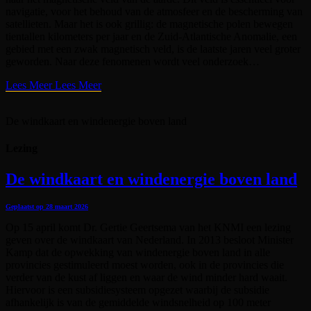
navigatie, voor het behoud van de atmosfeer en de bescherming van
satellieten. Maar het is ook grillig: de magnetische polen bewegen
tientallen kilometers per jaar en de Zuid-Atlantische Anomalie, een
gebied met een zwak magnetisch veld, is de laatste jaren veel groter
geworden. Naar deze fenomenen wordt veel onderzoek…
Lees Meer
Lees Meer
De windkaart en windenergie boven land
Lezing
De windkaart en windenergie boven land
Geplaatst op
28 maart 2026
Op 15 april komt Dr. Gertie Geertsema van het KNMI een lezing
geven over de windkaart van Nederland. In 2013 besloot Minister
Kamp dat de opwekking van windenergie boven land in alle
provincies gestimuleerd moest worden, ook in de provincies die
verder van de kust af liggen en waar de wind minder hard waait.
Hiervoor is een subsidiesysteem opgezet waarbij de subsidie
afhankelijk is van de gemiddelde windsnelheid op 100 meter