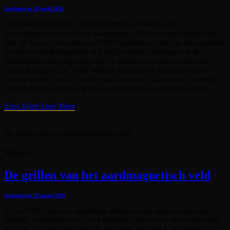
Geplaatst op
28 april 2026
De Einsteintelescoop is een toekomstige telescoop die
gravitatiegolven moet gaan waarnemen. De telescoop bestaat nog
niet; de bouw ervan moet in 2028 beginnen en één van de mogelijke
locaties is het grensgebied in Zuid-Limburg. Onlangs trok de
Nederlandse regering nog eens 25 miljoen extra uit om dit voor
elkaar te krijgen. Dr. Wim Walk is Technology Manager van dit
enorme project, en hij komt er op 20 mei bij Galaxis over vertellen.
De Einsteintelescoop is geen gewone telescoop; hij zal bestaan…
Lees Meer
Lees Meer
De grillen van het aardmagnetisch veld
Nieuws
De grillen van het aardmagnetisch veld
Geplaatst op
29 maart 2026
In het NRC staat een uitgebreid artikel waarin onderzoekers uit
Utrecht, Amsterdam en Groot Brittanië praten over hun onderzoek
naar het magnetische veld van de aarde. Dit veld is essentieel voor