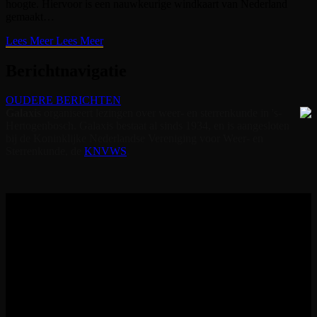
hoogte. Hiervoor is een nauwkeurige windkaart van Nederland
gemaakt…
Lees Meer
Lees Meer
Berichtnavigatie
OUDERE BERICHTEN
Galaxis
orga­ni­seert lezingen over weer- en sterrenkunde in 's-
Her­togen­bosch. Galaxis bestaat al sinds 1934, en is aangesloten
bij de Koninklijke Nederlandse Vereniging voor Weer- en
Sterrenkunde, de
KNVWS
.